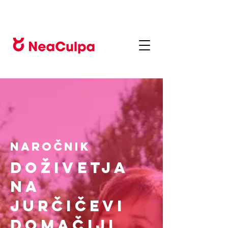
Naročnik
Doživetja
na
Jurčičevi
domačiji