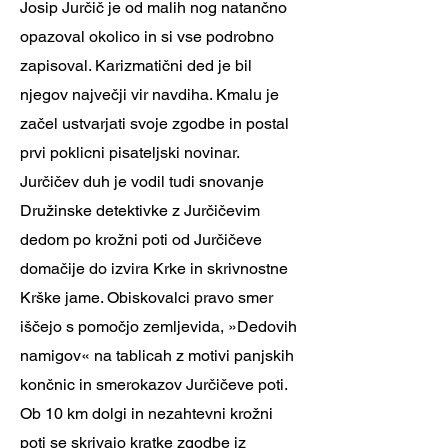
Josip Jurčič je od malih nog natančno
opazoval okolico in si vse podrobno
zapisoval. Karizmatični ded je bil
njegov največji vir navdiha. Kmalu je
začel ustvarjati svoje zgodbe in postal
prvi poklicni pisateljski novinar.
Jurčičev duh je vodil tudi snovanje
Družinske detektivke z Jurčičevim
dedom po krožni poti od Jurčičeve
domačije do izvira Krke in skrivnostne
Krške jame. Obiskovalci pravo smer
iščejo s pomočjo zemljevida, »Dedovih
namigov« na tablicah z motivi panjskih
končnic in smerokazov Jurčičeve poti.
Ob 10 km dolgi in nezahtevni krožni
poti se skrivajo kratke zgodbe iz