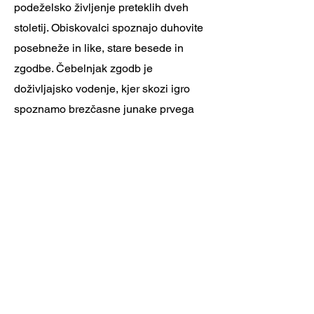
podeželsko življenje preteklih dveh
stoletij. Obiskovalci spoznajo duhovite
posebneže in like, stare besede in
zgodbe. Čebelnjak zgodb je
doživljajsko vodenje, kjer skozi igro
spoznamo brezčasne junake prvega
slovenskega romanopisca in
pisateljskega novinarja Josipa Jurčiča.
Piknik Prijetno Domače
Dežela zdravega zraka in čistih voda je
idealna za družinski piknik. Piknik
culo s sezonskimi pridelki in izdelki
okoliških kmetij pripravljajo na eko
kmetiji Bregar v kraju Znojile pri Krki. V
bližini je idiličen piknik prostor v naravi.