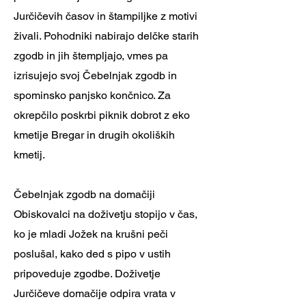
Jurčičevih časov in štampiljke z motivi
živali. Pohodniki nabirajo delčke starih
zgodb in jih štempljajo, vmes pa
izrisujejo svoj Čebelnjak zgodb in
spominsko panjsko končnico. Za
okrepčilo poskrbi piknik dobrot z eko
kmetije Bregar in drugih okoliških
kmetij.
Čebelnjak zgodb na domačiji
Obiskovalci na doživetju stopijo v čas,
ko je mladi Jožek na krušni peči
poslušal, kako ded s pipo v ustih
pripoveduje zgodbe. Doživetje
Jurčičeve domačije odpira vrata v