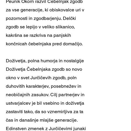
Peunik Okorn razvil Čebelnjak zgodb
za vse generacije, ki obiskovalce uri v
pozornosti in zgodbarjenju. Delčki
zgodb se lepijo v veliko slikanico,
kakršna se razkriva na panjskih
končnicah čebelnjaka pred domačijo.
Doživetja, polna humorja in nostalgije
Doživetja Čebelnjaka zgodb so novo
okno v svet Jurčičevih zgodb, poln
duhovitih karakterjev, posebnežev in
neobičajnih zasukov. Cilj partnerjev in
ustvarjalcev je bil vsebino in doživetja
zastaviti tako, da so vznemirljiva za ta
čas in današnje mlajše generacije.
Edinstven zmenek z Jurčičevimi junaki