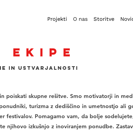
Projekti
O nas
Storitve
Novi
 ekipe
ne in ustvarjalnosti
 poiskati skupne rešitve. Smo motivatorji in media
ponudniki, turizma z dediščino in umetnostjo ali 
er festivalov. Pomagamo vam, da bolje sodelujete
ete njihovo izkušnjo z inoviranjem ponudbe. Zastav