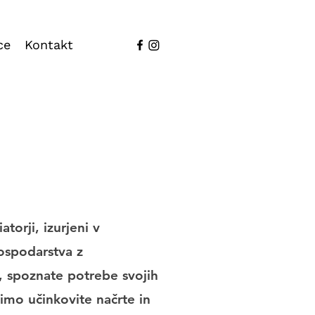
ce
Kontakt
torji, izurjeni v
gospodarstva z
, spoznate potrebe svojih
imo učinkovite načrte in