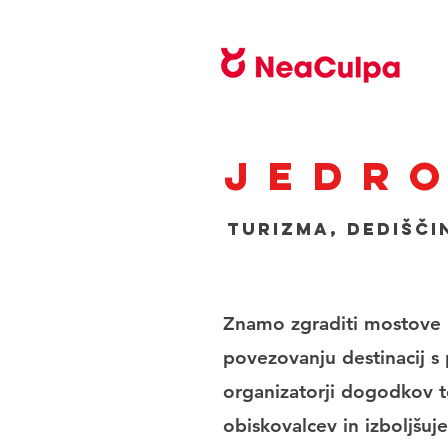
Jedro
turizma, dedišči
Znamo zgraditi mostove in
povezovanju destinacij s 
organizatorji dogodkov t
obiskovalcev in izboljšuj