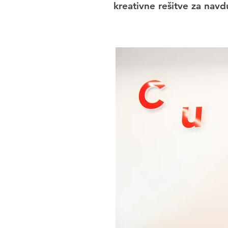
kreativne rešitve za navd